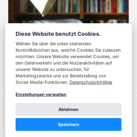
Diese Website benutzt Cookies.
Lesen
Ich habe gelesen: Was Sie schon immer
Wählen Sie über die unten stehenden
über Aliens wissen wollten: und bisher
Kontrollkästchen aus, welche Cookies Sie zulassen
nicht zu fragen wagten
möchten. Unsere Website verwendet Cookies, um
den Datenverkehr und die Nutzeraktivitäten auf
24 Oktober 2021
unserer Website zu untersuchen, für
Marketingzwecke und zur Bereitstellung von
Social-Media-Funktionen.
Datenschutzrichtlinie
Einstellungen verwalten
Ablehnen
Powered by
Publii
Copyright 2021 - 2023 by Jens Idelberger
Speichern