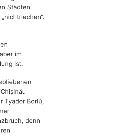
en Städten
„nichtriechen“.
den
 aber im
ung ist.
gebliebenen
 Chișinău
r Tyador Borlú,
mmen
enzbruch, denn
eren