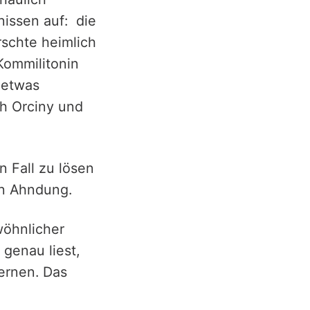
nissen auf: die
rschte heimlich
 Kommilitonin
 etwas
h Orciny und
 Fall zu lösen
gen Ahndung.
wöhnlicher
 genau liest,
ternen. Das