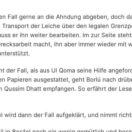
en Fall gerne an die Ahndung abgeben, doch d
 Transport der Leiche über den legalen Grenzp
muss er ihn weiter bearbeiten. Im zur Seite steh
Drecksarbeit macht, ihn aber immer wieder mit 
nterstützt.
t der Fall, als aus Ul Qoma seine Hilfe angeford
n Papieren ausgestattet, geht Borlú nach drüb
n Qussim Dhatt empfangen. So erfährt der Lese
el wird dann der Fall aufgeklärt, und nimmt richt
il in Besźel noch ein wenig gemütlich und besc