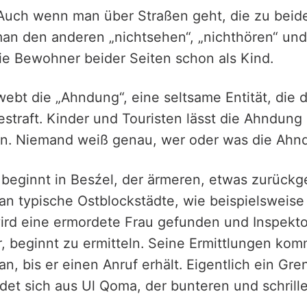
. Auch wenn man über Straßen geht, die zu beid
an den anderen „nichtsehen“, „nichthören“ und 
die Bewohner beider Seiten schon als Kind.
ebt die „Ahndung“, eine seltsame Entität, die 
straft. Kinder und Touristen lässt die Ahndung
fen. Niemand weiß genau, wer oder was die Ahnd
 beginnt in Besźel, der ärmeren, etwas zurück
 an typische Ostblockstädte, wie beispielsweise
wird eine ermordete Frau gefunden und Inspekto
r, beginnt zu ermitteln. Seine Ermittlungen ko
n, bis er einen Anruf erhält. Eigentlich ein Gr
det sich aus Ul Qoma, der bunteren und schrill