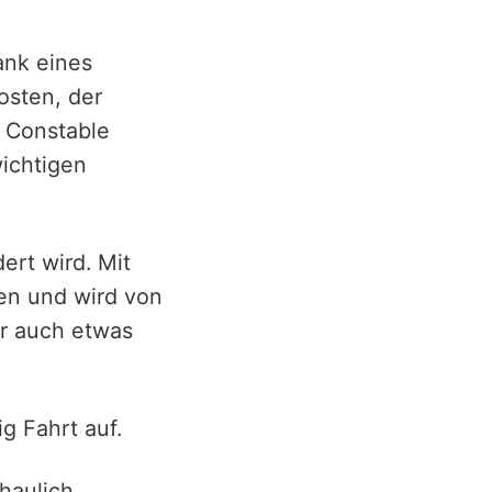
ank eines
osten, der
t Constable
wichtigen
ert wird. Mit
en und wird von
r auch etwas
ig Fahrt auf.
haulich