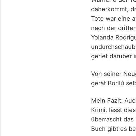
daherkommt, dre
Tote war eine a
nach der dritten
Yolanda Rodrigu
undurchschauba
geriet darüber
Von seiner Neu
gerät Borllú se
Mein Fazit: Au
Krimi, lässt die
überrascht das 
Buch gibt es be