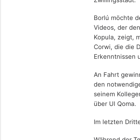
Borlú möchte d
Videos, der den
Kopula, zeigt, 
Corwi, die die 
Erkenntnissen u
An Fahrt gewinn
den notwendige
seinem Kollege
über Ul Qoma.
Im letzten Dritt
Während der Te