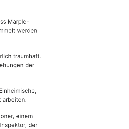
iss Marple-
ommelt werden
rlich traumhaft.
iehungen der
 Einheimische,
 arbeiten.
ioner, einem
Inspektor, der