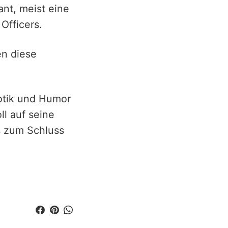
ant, meist eine
 Officers.
en diese
otik und Humor
l auf seine
s zum Schluss