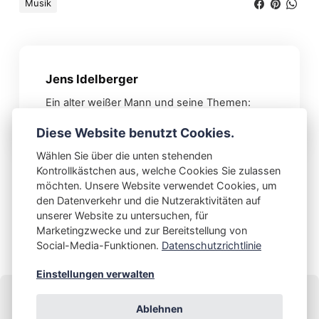
Musik
Jens Idelberger
Ein alter weißer Mann und seine Themen:
Genuss, Motorrad, Spiritualität und mehr.
Diese Website benutzt Cookies.
Wählen Sie über die unten stehenden
Kontrollkästchen aus, welche Cookies Sie zulassen
möchten. Unsere Website verwendet Cookies, um
VORHERIGER BEITRAG
NÄCHSTER BEITRAG
SEMPRA 2.0
Ich habe gesehen:
den Datenverkehr und die Nutzeraktivitäten auf
Lucifer, Staffel 5.2 und 6
unserer Website zu untersuchen, für
Marketingzwecke und zur Bereitstellung von
Social-Media-Funktionen.
Datenschutzrichtlinie
Einstellungen verwalten
Ablehnen