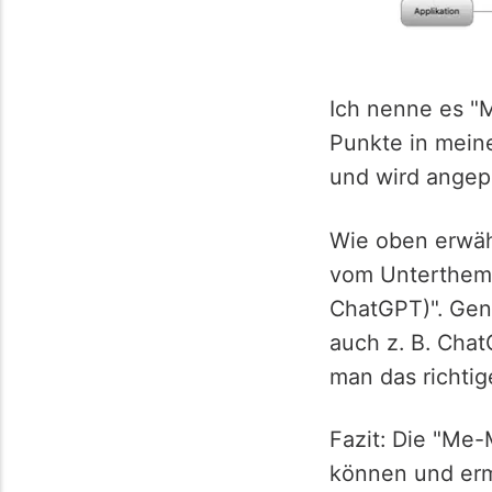
Ich nenne es "
Punkte in meine
und wird angep
Wie oben erwähn
vom Unterthema
ChatGPT)". Gena
auch z. B. Cha
man das richti
Fazit: Die "Me-
können und erm