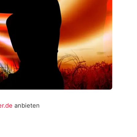
er.de
anbieten