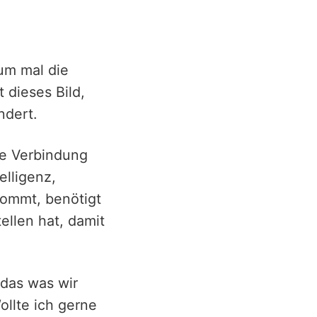
um mal die
 dieses Bild,
ndert.
ne Verbindung
lligenz,
kommt, benötigt
llen hat, damit
 das was wir
llte ich gerne